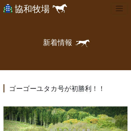
協和牧場
🐎
新
着
情
報
ゴーゴーユタカ号が初勝利！！