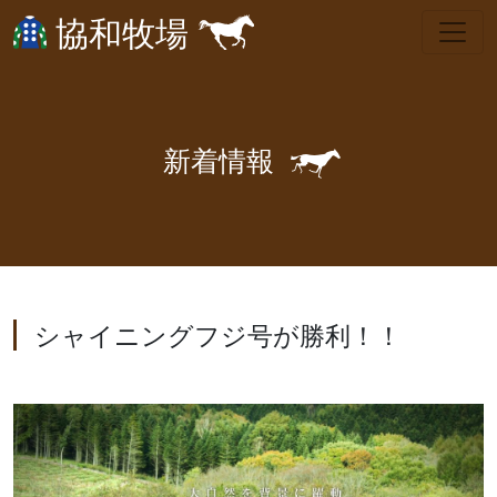
協和牧場
🐎
新
着
情
報
シャイニングフジ号が勝利！！