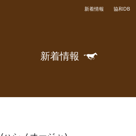
新着情報
協和DB
🐎
新
着
情
報