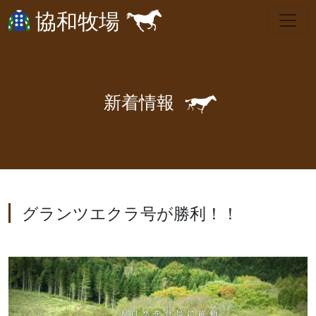
協和牧場
🐎
新
着
情
報
グランツエクラ号が勝利！！