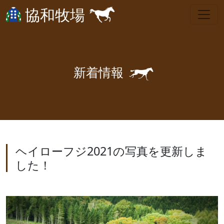
協和牧場
🐎
新
着
情
報
ヘイローフジ2021の写真を更新しま
した！