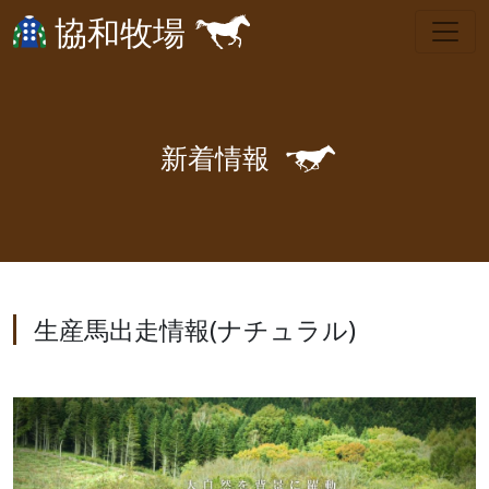
協和牧場
🐎
新
着
情
報
生産馬出走情報(ナチュラル)