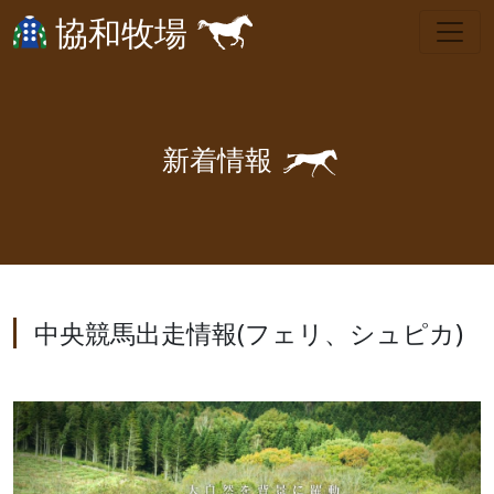
協和牧場
🐎
新
着
情
報
中央競馬出走情報(フェリ、シュピカ)