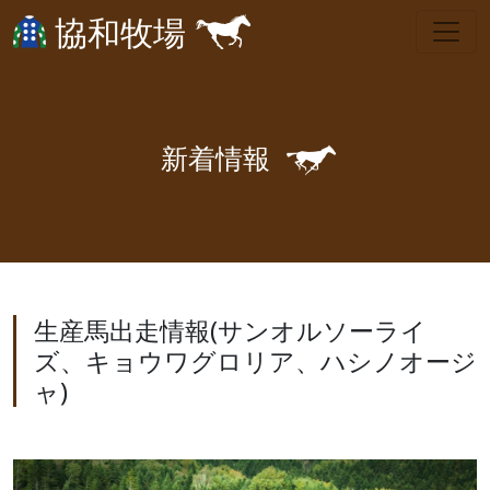
協和牧場
🐎
新
着
情
報
生産馬出走情報(サンオルソーライ
ズ、キョウワグロリア、ハシノオージ
ャ)