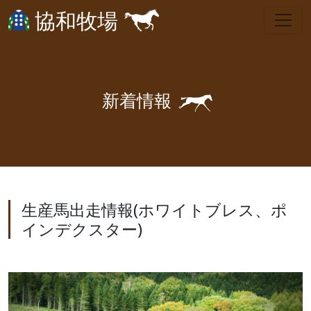
協和牧場
🐎
新
着
情
報
生産馬出走情報(ホワイトブレス、ポ
インデクスター)