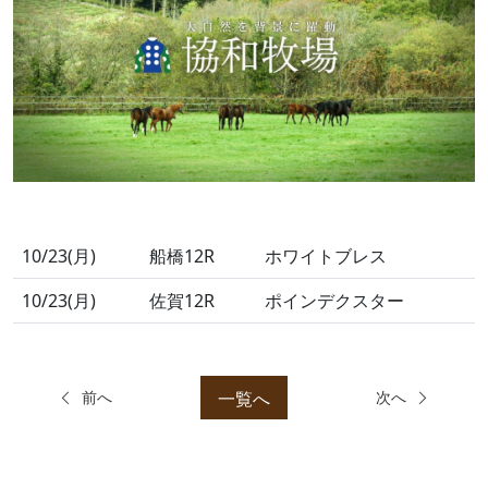
10/23(月)
船橋12R
ホワイトブレス
10/23(月)
佐賀12R
ポインデクスター
一覧へ
前へ
次へ