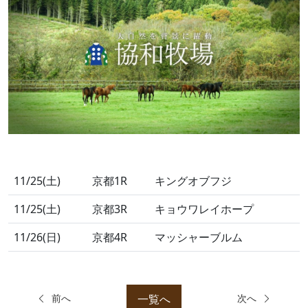
11/25(土)
京都1R
キングオブフジ
11/25(土)
京都3R
キョウワレイホープ
11/26(日)
京都4R
マッシャーブルム
一覧へ
前へ
次へ