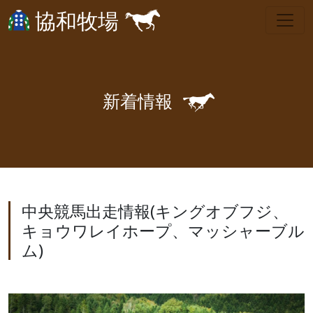
協和牧場
🐎
新
着
情
報
中央競馬出走情報(キングオブフジ、
キョウワレイホープ、マッシャーブル
ム)