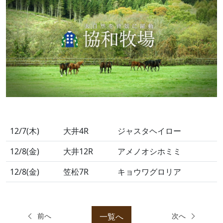
12/7(木)
大井4R
ジャスタヘイロー
12/8(金)
大井12R
アメノオシホミミ
12/8(金)
笠松7R
キョウワグロリア
一覧へ
前へ
次へ