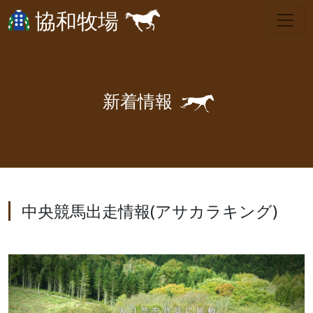
協和牧場
🐎
新
着
情
報
中央競馬出走情報(アサカラキング)