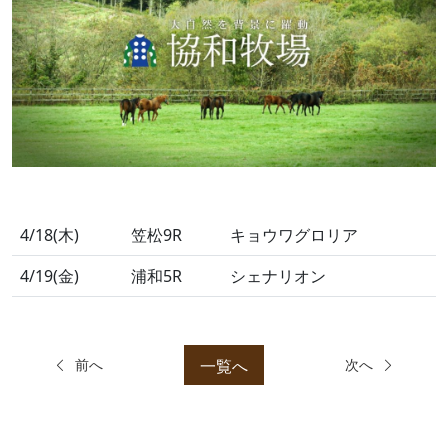
4/18(木)
笠松9R
キョウワグロリア
4/19(金)
浦和5R
シェナリオン
一覧へ
前へ
次へ