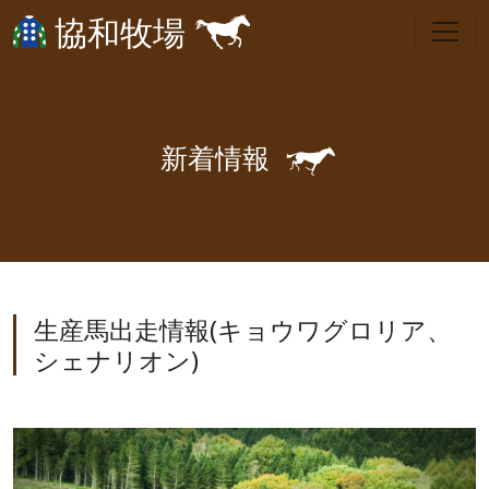
協和牧場
🐎
新
着
情
報
生産馬出走情報(キョウワグロリア、
シェナリオン)