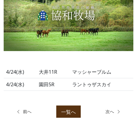
4/24(水)
大井11R
マッシャーブルム
4/24(水)
園田5R
ラントゥザスカイ
一覧へ
前へ
次へ