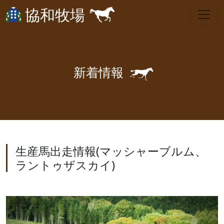
協和牧場
🐎
新
着
情
報
生産馬出走情報(マッシャーブルム、
ラントゥザスカイ)