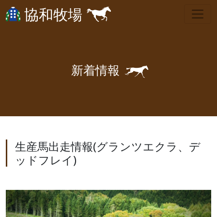
協和牧場
🐎
新
着
情
報
生産馬出走情報(グランツエクラ、デ
ッドフレイ)