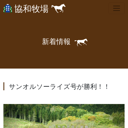
協和牧場
🐎
新
着
情
報
サンオルソーライズ号が勝利！！