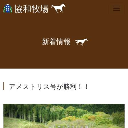
協和牧場
🐎
新
着
情
報
アメストリス号が勝利！！