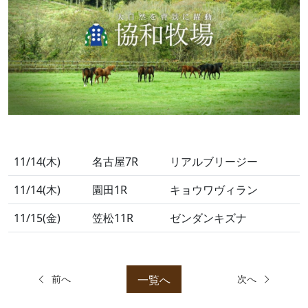
11/14(木)
名古屋7R
リアルブリージー
11/14(木)
園田1R
キョウワヴィラン
11/15(金)
笠松11R
ゼンダンキズナ
一覧へ
前へ
次へ