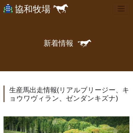
協和牧場
🐎
新
着
情
報
生産馬出走情報(リアルブリージー、キ
ョウワヴィラン、ゼンダンキズナ)