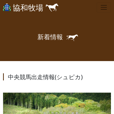
協和牧場
🐎
新
着
情
報
中央競馬出走情報(シュピカ)