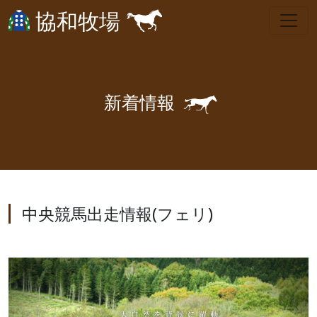
協和牧場
🐎
新
着
情
報
中央競馬出走情報(フェリ)