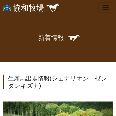
協和牧場
🐎
新
着
情
報
生産馬出走情報(シェナリオン、ゼン
ダンキズナ)