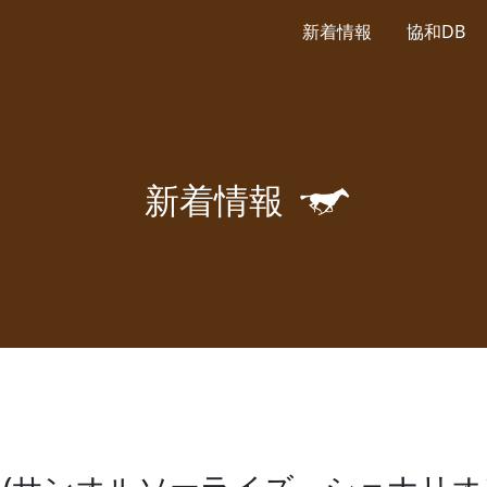
新着情報
協和DB
🐎
新
着
情
報