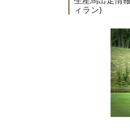
生産馬出走情
ィラン)