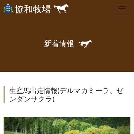
協和牧場
🐎
新
着
情
報
生産馬出走情報(デルマカミーラ、ゼ
ンダンサクラ)