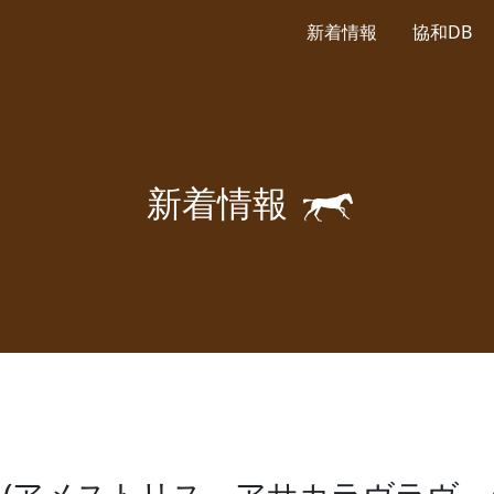
新着情報
協和DB
🐎
新
着
情
報