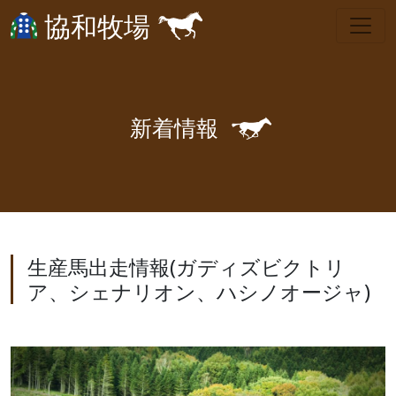
協和牧場
🐎
新
着
情
報
生産馬出走情報(ガディズビクトリ
ア、シェナリオン、ハシノオージャ)