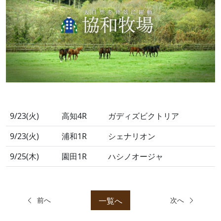
9/23(火)
高知4R
ガディズビクトリア
9/23(火)
浦和1R
シェナリオン
9/25(木)
園田1R
ハシノオージャ
一覧へ
前へ
次へ