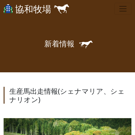
協和牧場
🐎
新
着
情
報
生産馬出走情報(シェナマリア、シェ
ナリオン)