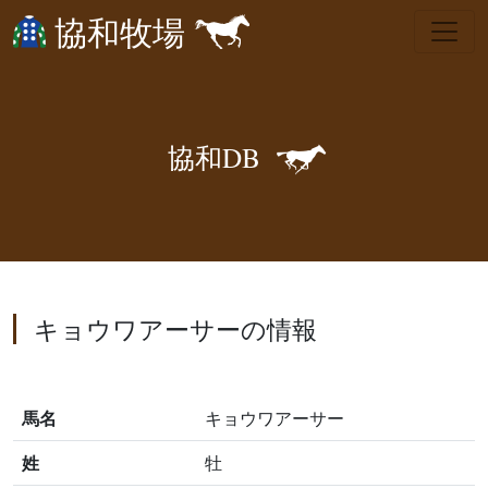
協和牧場
🐎
協
和
D
B
キョウワアーサーの情報
馬名
キョウワアーサー
姓
牡