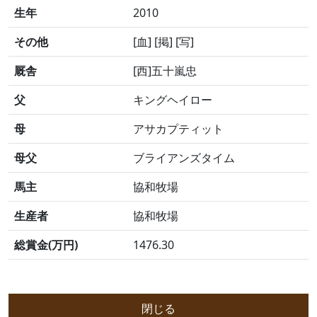
生年
2010
その他
[血] [掲] [写]
厩舎
[西]五十嵐忠
父
キングヘイロー
母
アサカプティット
母父
ブライアンズタイム
馬主
協和牧場
生産者
協和牧場
総賞金(万円)
1476.30
閉じる