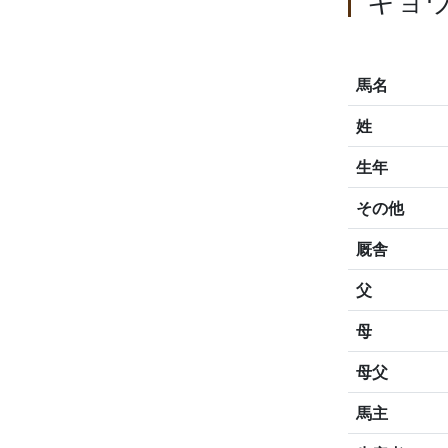
キョ
馬名
姓
生年
その他
厩舎
父
母
母父
馬主