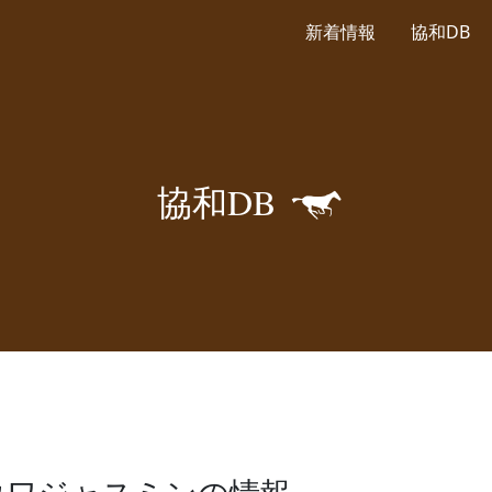
新着情報
協和DB
🐎
協
和
D
B