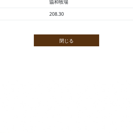
協和牧場
208.30
閉じる