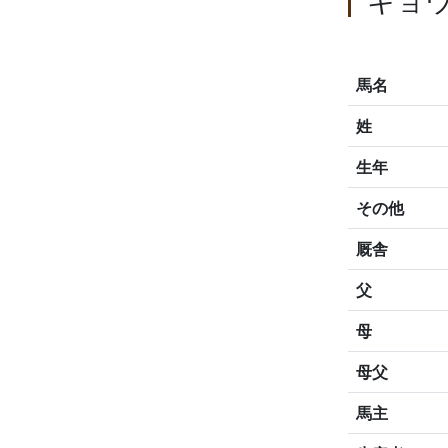
キョ
馬名
姓
生年
その他
厩舎
父
母
母父
馬主