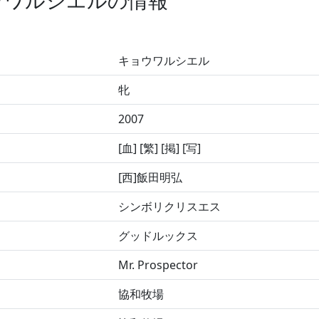
ウワルシエルの情報
キョウワルシエル
牝
2007
[血] [繁] [掲] [写]
[西]飯田明弘
シンボリクリスエス
グッドルックス
Mr. Prospector
協和牧場