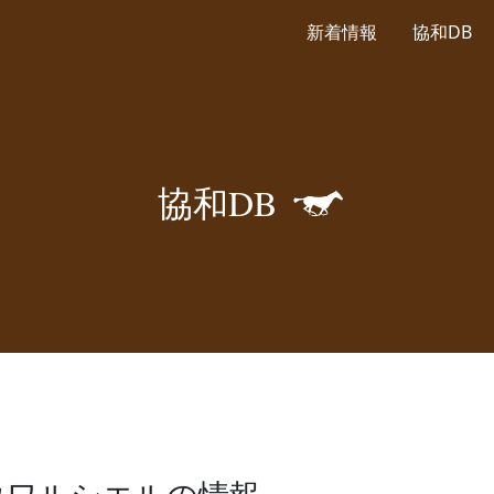
新着情報
協和DB
🐎
協
和
D
B