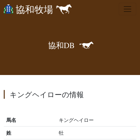
協和牧場
🐎
協
和
D
B
キングヘイローの情報
馬名
キングヘイロー
姓
牡