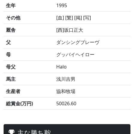
生年
1995
その他
[血] [繁] [掲] [写]
厩舎
[西]坂口正大
父
ダンシングブレーヴ
母
グッバイヘイロー
母父
Halo
馬主
浅川吉男
生産者
協和牧場
総賞金(万円)
50026.60
主な勝ち鞍