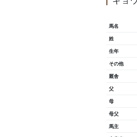
キョ
馬名
姓
生年
その他
厩舎
父
母
母父
馬主