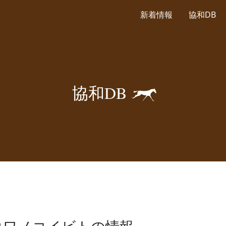
新着情報
協和DB
🐎
協
和
D
B