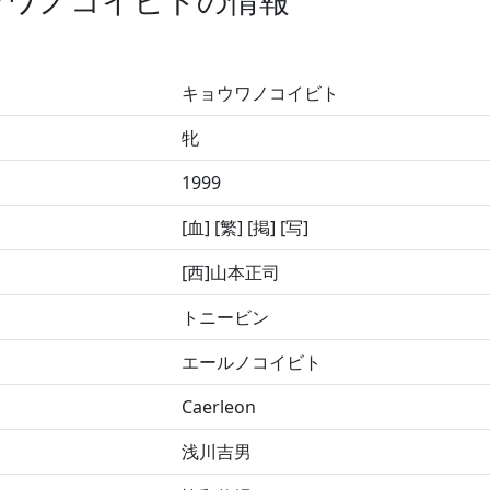
ウワノコイビトの情報
キョウワノコイビト
牝
1999
[血] [繁] [掲] [写]
[西]山本正司
トニービン
エールノコイビト
Caerleon
浅川吉男