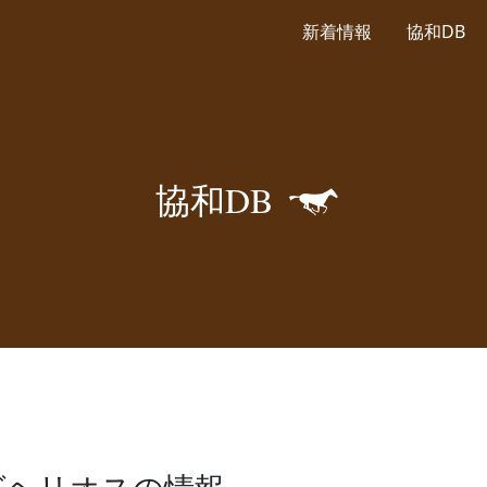
新着情報
協和DB
🐎
協
和
D
B