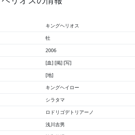
グヘリオスの情報
キングヘリオス
牡
2006
[血] [掲] [写]
[地]
キングヘイロー
シラタマ
ロドリゴデトリアーノ
浅川吉男