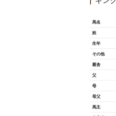
キン
馬名
姓
生年
その他
厩舎
父
母
母父
馬主