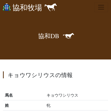
協和牧場
🐎
協
和
D
B
キョウワシリウスの情報
馬名
キョウワシリウス
姓
牝