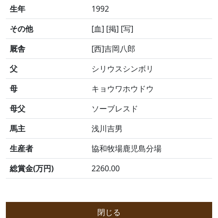
生年
1992
その他
[血] [掲] [写]
厩舎
[西]吉岡八郎
父
シリウスシンボリ
母
キョウワホウドウ
母父
ソーブレスド
馬主
浅川吉男
生産者
協和牧場鹿児島分場
総賞金(万円)
2260.00
閉じる