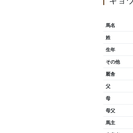
キョ
馬名
姓
生年
その他
厩舎
父
母
母父
馬主