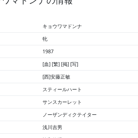
ウワマドンナの情報
キョウワマドンナ
牝
1987
[血] [繁] [掲] [写]
[西]安藤正敏
スティールハート
サンスカーレット
ノーザンディクテイター
浅川吉男