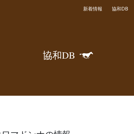
新着情報
協和DB
🐎
協
和
D
B