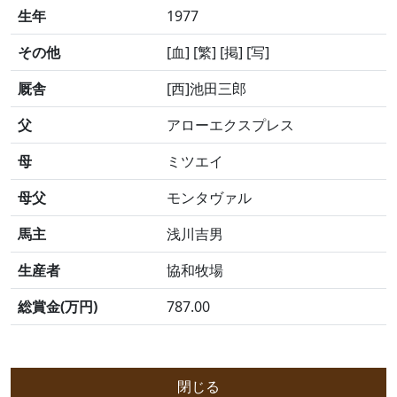
生年
1977
その他
[血] [繁] [掲] [写]
厩舎
[西]池田三郎
父
アローエクスプレス
母
ミツエイ
母父
モンタヴァル
馬主
浅川吉男
生産者
協和牧場
総賞金(万円)
787.00
閉じる