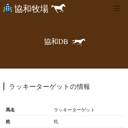
協和牧場
🐎
協
和
D
B
ラッキーターゲットの情報
馬名
ラッキーターゲット
姓
牝