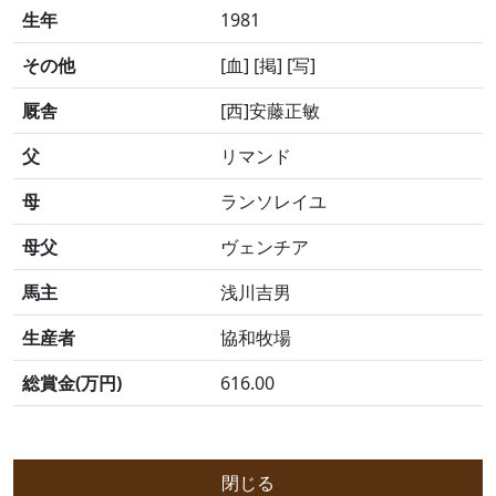
生年
1981
その他
[血] [掲] [写]
厩舎
[西]安藤正敏
父
リマンド
母
ランソレイユ
母父
ヴェンチア
馬主
浅川吉男
生産者
協和牧場
総賞金(万円)
616.00
閉じる