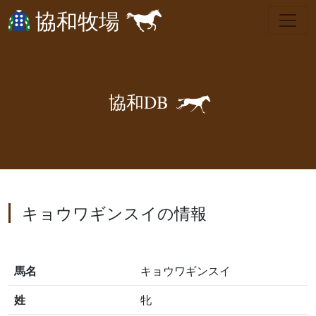
協和牧場
🐎
協
和
D
B
キョウワギンスイの情報
馬名
キョウワギンスイ
姓
牝