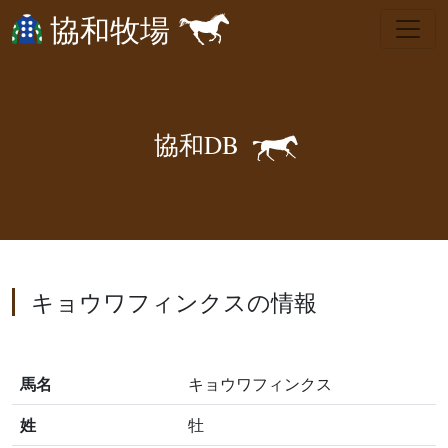
協和牧場
🐎
協
和
D
B
キョウワフィンクスの情報
馬名
キョウワフィンクス
姓
牡