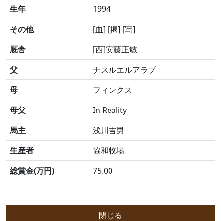
生年
1994
その他
[血] [掲] [写]
厩舎
[西]安藤正敏
父
ナスルエルアラブ
母
フィンクス
母父
In Reality
馬主
浅川吉男
生産者
協和牧場
総賞金(万円)
75.00
閉じる