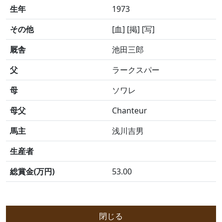
生年
1973
その他
[血] [掲] [写]
厩舎
池田三郎
父
ラークスパー
母
ソワレ
母父
Chanteur
馬主
浅川吉男
生産者
総賞金(万円)
53.00
閉じる