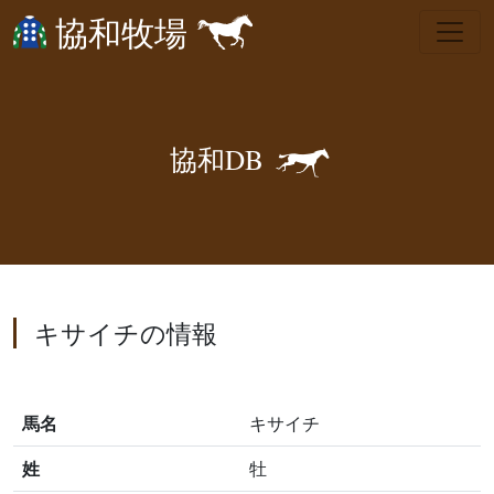
協和牧場
🐎
協
和
D
B
キサイチの情報
馬名
キサイチ
姓
牡