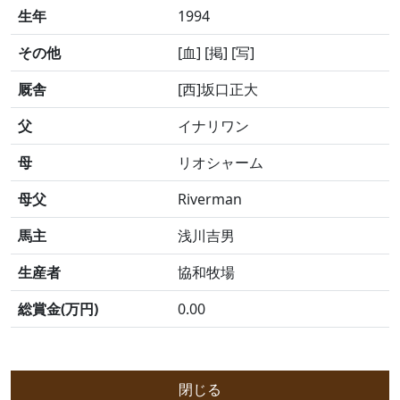
生年
1994
その他
[血] [掲] [写]
厩舎
[西]坂口正大
父
イナリワン
母
リオシャーム
母父
Riverman
馬主
浅川吉男
生産者
協和牧場
総賞金(万円)
0.00
閉じる