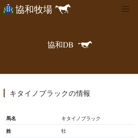
協和牧場
🐎
協
和
D
B
キタイノブラックの情報
馬名
キタイノブラック
姓
牡