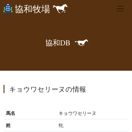
協和牧場
🐎
協
和
D
B
キョウワセリーヌの情報
馬名
キョウワセリーヌ
姓
牝