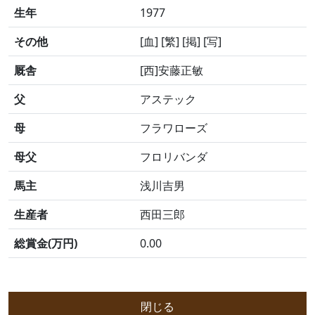
生年
1977
その他
[血] [繁] [掲] [写]
厩舎
[西]安藤正敏
父
アステック
母
フラワローズ
母父
フロリバンダ
馬主
浅川吉男
生産者
西田三郎
総賞金(万円)
0.00
閉じる