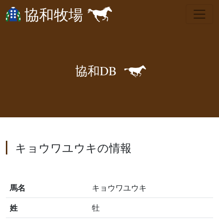
協和牧場
🐎
協
和
D
B
キョウワユウキの情報
馬名
キョウワユウキ
姓
牡