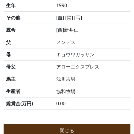
生年
1990
その他
[血] [掲] [写]
厩舎
[西]新井仁
父
メンデス
母
キョウワガッサン
母父
アローエクスプレス
馬主
浅川吉男
生産者
協和牧場
総賞金(万円)
0.00
閉じる