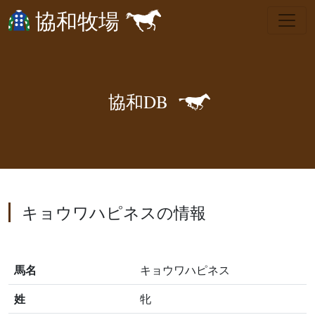
協和牧場
🐎
協
和
D
B
キョウワハピネスの情報
馬名
キョウワハピネス
姓
牝