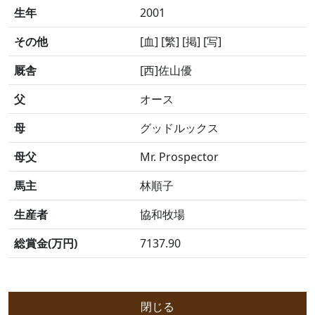
生年
2001
その他
[血] [繁] [掲] [写]
厩舎
[西]佐山優
父
オース
母
グッドルックス
母父
Mr. Prospector
馬主
林順子
生産者
協和牧場
総賞金(万円)
7137.90
閉じる