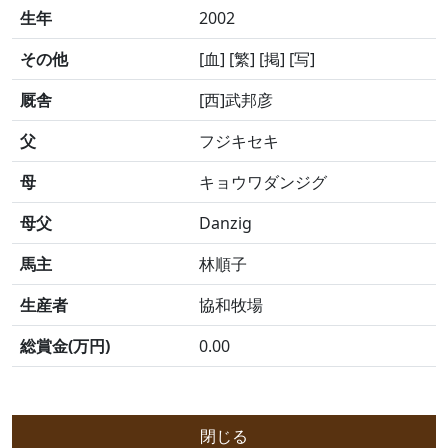
生年
2002
その他
[血] [繁] [掲] [写]
厩舎
[西]武邦彦
父
フジキセキ
母
キョウワダンジグ
母父
Danzig
馬主
林順子
生産者
協和牧場
総賞金(万円)
0.00
閉じる