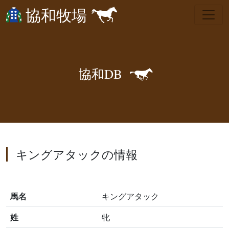
協和牧場
🐎
協
和
D
B
キングアタックの情報
馬名
キングアタック
姓
牝