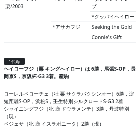
栗/2003
ブ
*グッパイヘイロー
*アサカフジ
Seeking the Gold
Connie's Gift
1代母
ヘイローフジ（栗 キングヘイロー）は 6勝，尾張S-OP，長
岡京S，京阪杯-G3 3着。産駒
ローレルペローチェ（牡 栗 サクラバクシンオー）6勝，淀
短距離S-OP，浜松S，壬生特別シルクロードS-G3 2着
シャイニングフジ（牝 鹿 ドウラメンテ）3勝，丹波特別
（現）
ベジェサ（牝 鹿 イスラボニータ）2勝（現）