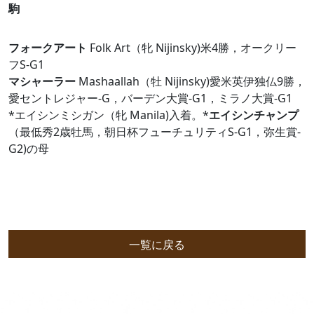
駒
フォークアート
Folk Art（牝 Nijinsky)米4勝，オークリー
フS-G1
マシャーラー
Mashaallah（牡 Nijinsky)愛米英伊独仏9勝，
愛セントレジャー-G，バーデン大賞-G1，ミラノ大賞-G1
*エイシンミシガン（牝 Manila)入着。*
エイシンチャンプ
（最低秀2歳牡馬，朝日杯フューチュリティS-G1，弥生賞-
G2)の母
一覧に戻る