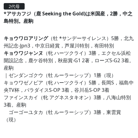
2代母
*アサカフジ（鹿 Seeking the Gold)は米国産，2勝，中之
島特別。産駒
キョウワロアリング
（牡 *サンデーサイレンス）5勝，北九
州記念-Jpn3，中京日経賞，芦屋川特別，有田特別
キョウワジャンヌ
（牝 ハーツクライ）3勝，エクセル浜松
開設記念，鹿ケ谷特別，秋蔀賞-G1 2著，ローズS-G2 3着。
産駒
｜ゼンダンゴクウ（牡 ルーラーシップ）1勝（現）
キョウワゼノビア（牝 ハーツクライ）5勝，長岡S，福島中
央TV杯，パラダイスS-OP 3着，谷川岳S-OP 3着
ファインスカイ（牝 アグネスタキオン）3勝，八海山特別
3着。産駒
ゴーゴーユタカ（牡 ルーラーシップ）3勝，東雲賞
（現）