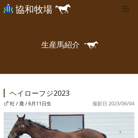
協和牧場
🐎
生
産
馬
紹
介
ヘイローフジ2023
牡 / 鹿 / 6月11日生
撮影日 2023/06/04